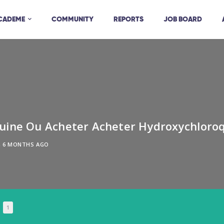
ACADEME
COMMUNITY
REPORTS
JOB BOARD
ine Ou Acheter Acheter Hydroxychloroqu
R, 6 MONTHS AGO
S
1