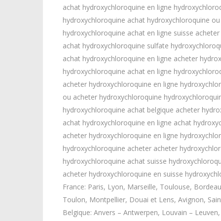
achat hydroxychloroquine en ligne hydroxychloroq
hydroxychloroquine achat hydroxychloroquine ou
hydroxychloroquine achat en ligne suisse achete
achat hydroxychloroquine sulfate hydroxychloroqu
achat hydroxychloroquine en ligne acheter hydrox
hydroxychloroquine achat en ligne hydroxychloro
acheter hydroxychloroquine en ligne hydroxychlor
ou acheter hydroxychloroquine hydroxychloroqui
hydroxychloroquine achat belgique acheter hydro
achat hydroxychloroquine en ligne achat hydrox
acheter hydroxychloroquine en ligne hydroxychlor
hydroxychloroquine acheter acheter hydroxychlor
hydroxychloroquine achat suisse hydroxychloroqu
acheter hydroxychloroquine en suisse hydroxychl
France: Paris, Lyon, Marseille, Toulouse, Bordeau
Toulon, Montpellier, Douai et Lens, Avignon, Sain
Belgique: Anvers – Antwerpen, Louvain – Leuven,