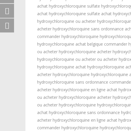
achat hydroxychloroquine sulfate hydroxychloroq
achat hydroxychloroquine sulfate achat hydroxyc
hydroxychloroquine ou acheter hydroxychloroqui
acheter hydroxychloroquine sans ordonnance ach
commander hydroxychloroquine hydroxychloroqu
hydroxychloroquine achat belgique commander h
ou acheter hydroxychloroquine acheter hydroxyc
hydroxychloroquine ou acheter ou acheter hydro
hydroxychloroquine achat hydroxychloroquine ach
acheter hydroxychloroquine hydroxychloroquine 
hydroxychloroquine sans ordonnance commander
acheter hydroxychloroquine en ligne achat hydrox
ou acheter hydroxychloroquine acheter hydroxych
ou acheter hydroxychloroquine hydroxychloroquin
achat hydroxychloroquine sans ordonnance hydro
acheter hydroxychloroquine en ligne achat hydrox
commander hydroxychloroquine hydroxychloroqui