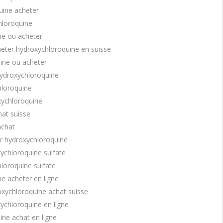
uine acheter
hloroquine
ne ou acheter
eter hydroxychloroquine en suisse
ine ou acheter
ydroxychloroquine
hloroquine
xychloroquine
at suisse
achat
 hydroxychloroquine
ychloroquine sulfate
loroquine sulfate
e acheter en ligne
xychloroquine achat suisse
ychloroquine en ligne
ne achat en ligne