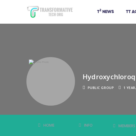
2
T
NEWS
TT 
Hydroxychloroqu
PUBLIC GROUP
1 YEA
HOME
INFO
MEMBER