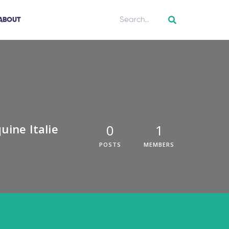
ABOUT
ine Italie
0
1
POSTS
MEMBERS