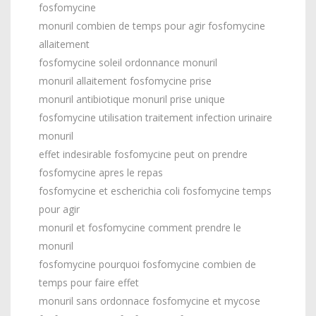
fosfomycine
monuril combien de temps pour agir fosfomycine
allaitement
fosfomycine soleil ordonnance monuril
monuril allaitement fosfomycine prise
monuril antibiotique monuril prise unique
fosfomycine utilisation traitement infection urinaire
monuril
effet indesirable fosfomycine peut on prendre
fosfomycine apres le repas
fosfomycine et escherichia coli fosfomycine temps
pour agir
monuril et fosfomycine comment prendre le
monuril
fosfomycine pourquoi fosfomycine combien de
temps pour faire effet
monuril sans ordonnace fosfomycine et mycose