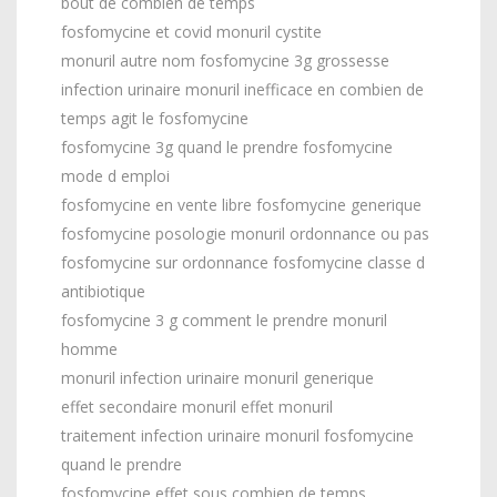
bout de combien de temps
fosfomycine et covid monuril cystite
monuril autre nom fosfomycine 3g grossesse
infection urinaire monuril inefficace en combien de
temps agit le fosfomycine
fosfomycine 3g quand le prendre fosfomycine
mode d emploi
fosfomycine en vente libre fosfomycine generique
fosfomycine posologie monuril ordonnance ou pas
fosfomycine sur ordonnance fosfomycine classe d
antibiotique
fosfomycine 3 g comment le prendre monuril
homme
monuril infection urinaire monuril generique
effet secondaire monuril effet monuril
traitement infection urinaire monuril fosfomycine
quand le prendre
fosfomycine effet sous combien de temps