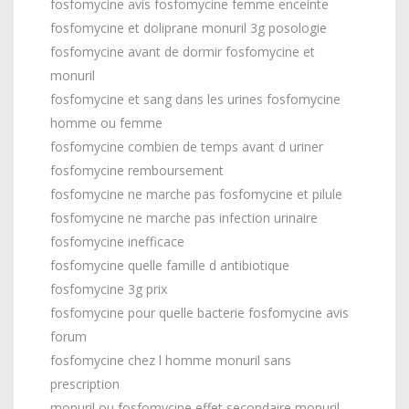
fosfomycine avis fosfomycine femme enceinte
fosfomycine et doliprane monuril 3g posologie
fosfomycine avant de dormir fosfomycine et
monuril
fosfomycine et sang dans les urines fosfomycine
homme ou femme
fosfomycine combien de temps avant d uriner
fosfomycine remboursement
fosfomycine ne marche pas fosfomycine et pilule
fosfomycine ne marche pas infection urinaire
fosfomycine inefficace
fosfomycine quelle famille d antibiotique
fosfomycine 3g prix
fosfomycine pour quelle bacterie fosfomycine avis
forum
fosfomycine chez l homme monuril sans
prescription
monuril ou fosfomycine effet secondaire monuril