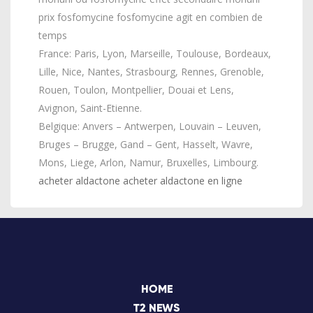
prix fosfomycine fosfomycine agit en combien de
temps
France: Paris, Lyon, Marseille, Toulouse, Bordeaux,
Lille, Nice, Nantes, Strasbourg, Rennes, Grenoble,
Rouen, Toulon, Montpellier, Douai et Lens,
Avignon, Saint-Etienne.
Belgique: Anvers – Antwerpen, Louvain – Leuven,
Bruges – Brugge, Gand – Gent, Hasselt, Wavre,
Mons, Liege, Arlon, Namur, Bruxelles, Limbourg.
acheter aldactone acheter aldactone en ligne
HOME
T2 NEWS