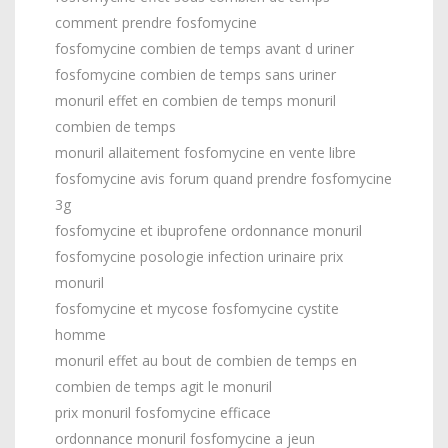
comment prendre fosfomycine
fosfomycine combien de temps avant d uriner
fosfomycine combien de temps sans uriner
monuril effet en combien de temps monuril
combien de temps
monuril allaitement fosfomycine en vente libre
fosfomycine avis forum quand prendre fosfomycine
3g
fosfomycine et ibuprofene ordonnance monuril
fosfomycine posologie infection urinaire prix
monuril
fosfomycine et mycose fosfomycine cystite
homme
monuril effet au bout de combien de temps en
combien de temps agit le monuril
prix monuril fosfomycine efficace
ordonnance monuril fosfomycine a jeun