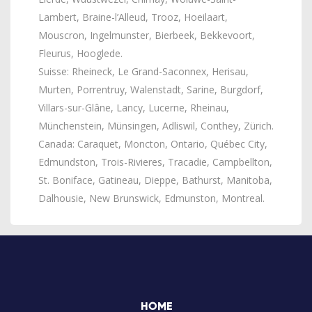
Lambert, Braine-l’Alleud, Trooz, Hoeilaart,
Mouscron, Ingelmunster, Bierbeek, Bekkevoort,
Fleurus, Hooglede.
Suisse: Rheineck, Le Grand-Saconnex, Herisau,
Murten, Porrentruy, Walenstadt, Sarine, Burgdorf,
Villars-sur-Glâne, Lancy, Lucerne, Rheinau,
Münchenstein, Münsingen, Adliswil, Conthey, Zürich.
Canada: Caraquet, Moncton, Ontario, Québec City,
Edmundston, Trois-Rivieres, Tracadie, Campbellton,
St. Boniface, Gatineau, Dieppe, Bathurst, Manitoba,
Dalhousie, New Brunswick, Edmunston, Montreal.
HOME